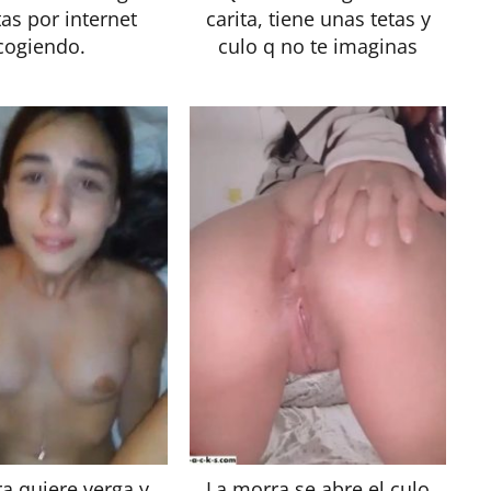
as por internet
carita, tiene unas tetas y
cogiendo.
culo q no te imaginas
a quiere verga y
La morra se abre el culo