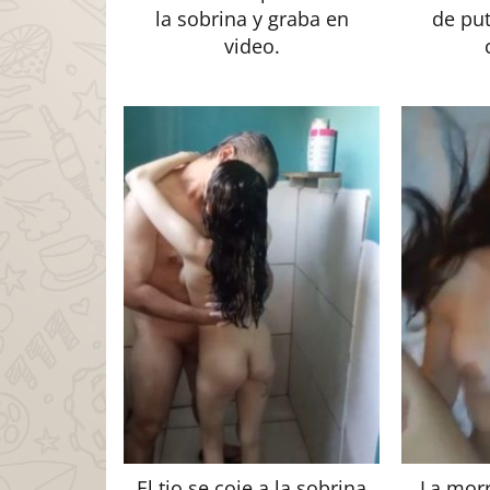
la sobrina y graba en
de put
video.
El tio se coje a la sobrina
La morr