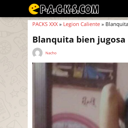
PACKS XXX
»
Legion Caliente
»
Blanquita
Blanquita bien jugosa
Nacho