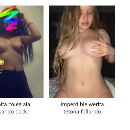
ita colegiala
Imperdible werita
sando pack.
tetona follando