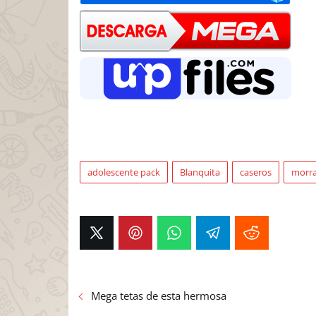
adolescente pack
Blanquita
caseros
morr
Mega tetas de esta hermosa