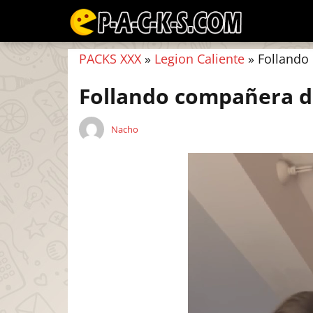
PACKS XXX
»
Legion Caliente
»
Follando
Follando compañera d
Nacho