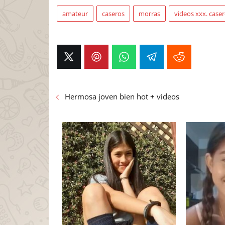
amateur
caseros
morras
videos xxx. case
Hermosa joven bien hot + videos