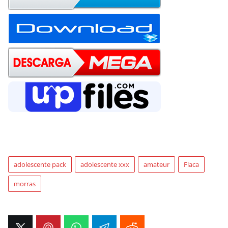
adolescente pack
adolescente xxx
amateur
Flaca
morras