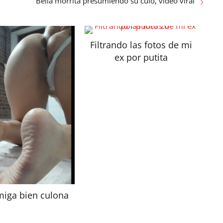
Bella morrita presumiendo su culo, video viral
Filtrando las fotos de mi
ex por putita
miga bien culona