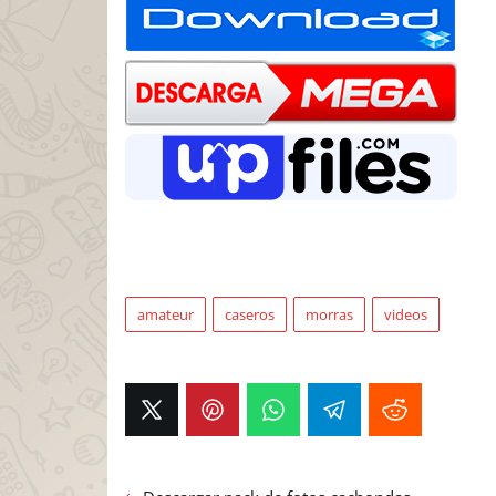
amateur
caseros
morras
videos