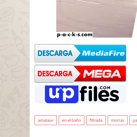
amateur
en el baño
filtrada
morras
pa