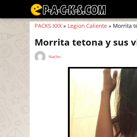
PACKS XXX
»
Legion Caliente
»
Morrita t
Morrita tetona y sus v
Nacho