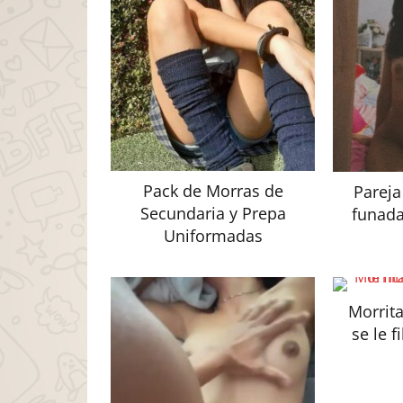
Pack de Morras de
Pareja
Secundaria y Prepa
funada 
Uniformadas
Morrita
se le f