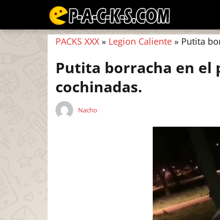
PACKS XXX
»
Legion Caliente
»
Putita bo
Putita borracha en el
cochinadas.
Nacho