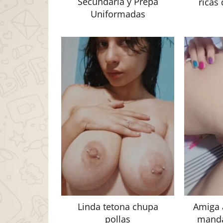
Secundaria y Prepa
ricas
Uniformadas
Linda tetona chupa
Amiga 
pollas
manda