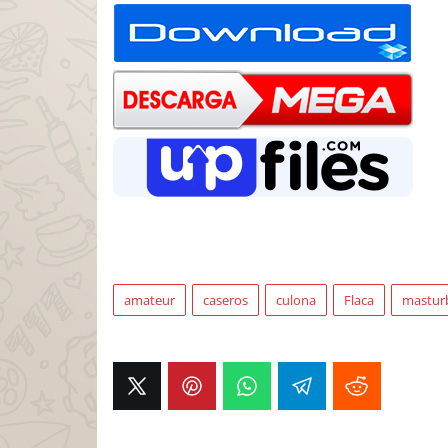
amateur
caseros
culona
Flaca
mastur