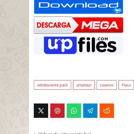
adolescente pack
amateur
caseros
Flaca