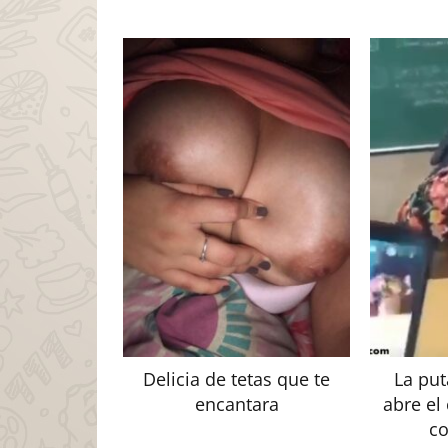
Delicia de tetas que te
La put
encantara
abre el 
c