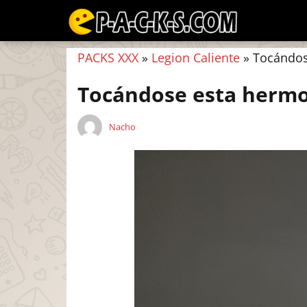
PACKS XXX
»
Legion Caliente
»
Tocándos
Tocándose esta herm
Nacho